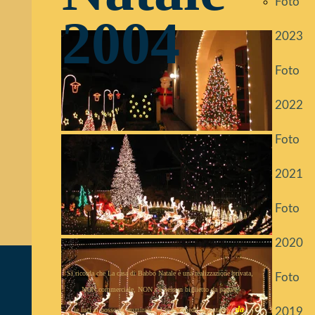
Foto
2004
2023
Foto
2022
Foto
2021
Foto
2020
Si ricorda che La casa di Babbo Natale è una realizzazione privata,
Foto
NON commerciale, NON c'è nessun biglietto da pagare,
da
le luci si possono ammirare dal marciapiede circostante,
2019