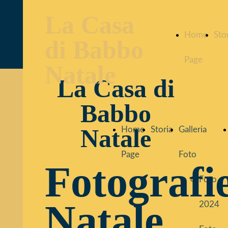
La Casa
Home
Sto
di Babbo
Page
Natale
La Casa di
Babbo
Natale
Home
Storia
Galleria
Page
Foto
Fotografi
Foto
Natale
2024